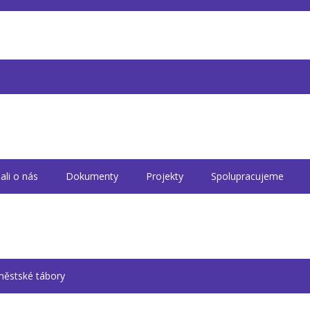
ali o nás
Dokumenty
Projekty
Spolupracujeme
íměstské tábory