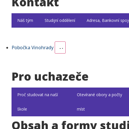
Kontakt
Náš tým
Studijní oddělení
Adresa, Bankovní spoj
Pobočka Vinohrady
Pro uchazeče
Proč studovat na naší
Otevírané obory a počty
škole
míst
Obsah a formy stud