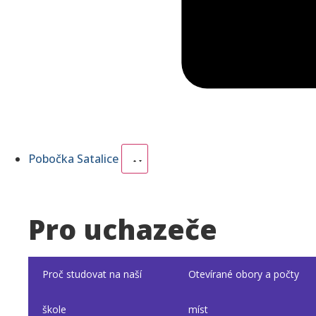
Pobočka Satalice
Pro uchazeče
Proč studovat na naší
Otevírané obory a počty
škole
míst