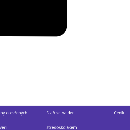
ny otevřených
Staň se na den
Ceník
veří
středoškolákem