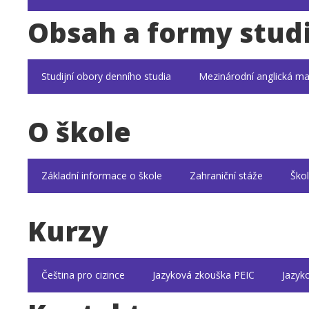
Obsah a formy stud
Studijní obory denního studia
Mezinárodní anglická ma
O škole
Základní informace o škole
Zahraniční stáže
Škol
Kurzy
Čeština pro cizince
Jazyková zkouška PEIC
Jazyk