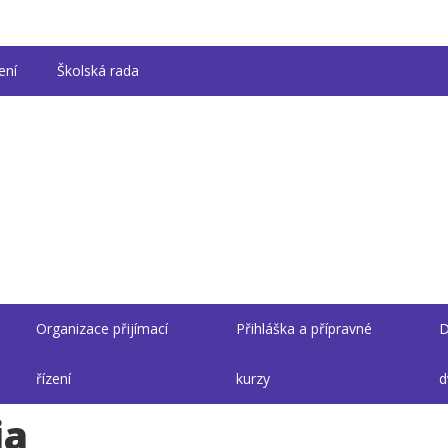
ení
Školská rada
Organizace přijímací
Přihláška a přípravné
D
řízení
kurzy
d
ia