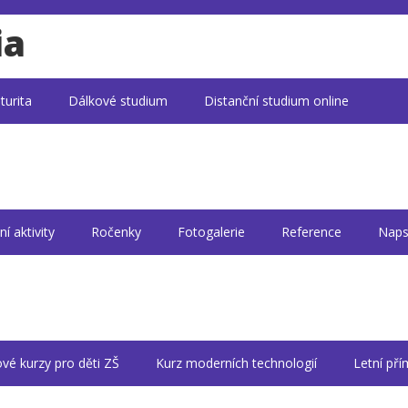
ia
turita
Dálkové studium
Distanční studium online
ní aktivity
Ročenky
Fotogalerie
Reference
Naps
ové kurzy pro děti ZŠ
Kurz moderních technologií
Letní př