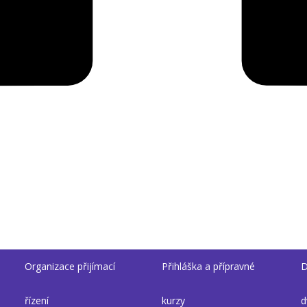
Organizace přijímací
Přihláška a přípravné
D
řízení
kurzy
d