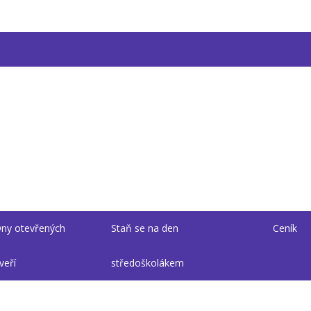
ny otevřených
Staň se na den
Ceník
veří
středoškolákem