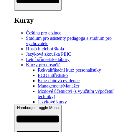
Kurzy
Čeština pro cizince
Studium pro asistenty pedagoga a studium pro
vychovatele
Hustá hudební škola
Jazyková zkouška PEIC
Letní příměstské tábory
Kurzy pro dospělé
Rekvalifikační kurz personalistiky
ECDL středisko
Kurz daňová evidence
Management/Manažer
Mzdové účetnictví (s využitím výpočetní
techniky)
Jazykové kurzy
Hamburger Toggle Menu