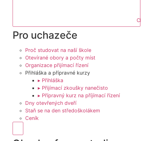
C
Pro uchazeče
Proč studovat na naší škole
Otevírané obory a počty míst
Organizace přijímací řízení
Přihláška a přípravné kurzy
▸ Přihláška
▸ Přijímací zkoušky nanečisto
▸ Přípravný kurz na příjímací řízení
Dny otevřených dveří
Staň se na den středoškolákem
Ceník
Hamburger Toggle Menu