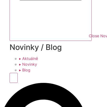
Close Nov
Novinky / Blog
▸ Aktuálně
▸ Novinky
▸ Blog
Hamburger Toggle Menu