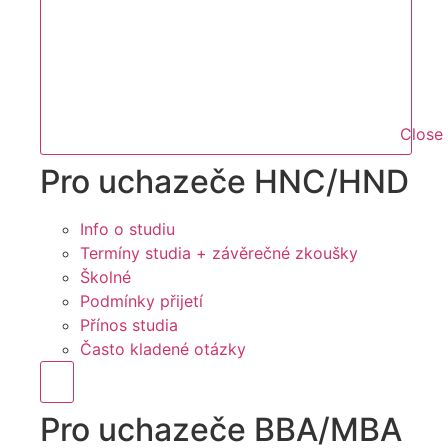
Close
Pro uchazeče HNC/HND
Info o studiu
Termíny studia + závěrečné zkoušky
Školné
Podmínky přijetí
Přínos studia
Často kladené otázky
Hamburger Toggle Menu
Pro uchazeče BBA/MBA