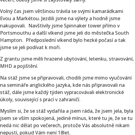
Volný čas jsem většinou trávila se svými kamarádkami
Evou a Markétou. Jezdili jsme na výlety a hodně jsme
nakupovali. Navštívily jsme Spinnaker tower přímo v
Portsmouthu a další víkend jsme jeli do městečka South
Hampton. Předposlední víkend bylo hezké počasí a tak
jsme se jeli podívat k moři.
Z grantu jsme měli hrazené ubytování, letenku, stravování,
MHD a pojištění.
Na stáž jsme se připravovali, chodili jsme mimo vyučování
na semináře anglického jazyka, kde nás připravovali na
stáž, dále jsme každý týden vypracovávali elektronické
úkoly, související s prací v zahraničí.
Myslím si, že se stáž vydařila a jsem ráda, že jsem jela, byla
jsem se vším spokojená, jediné mínus, které tu je, že se tu
nedá nic dělat po večerech, protože Vás absolutně nikam
nepustí, pokud Vám není 18let.