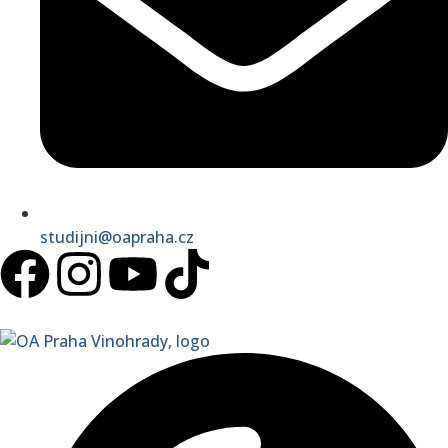
studijni@oapraha.cz