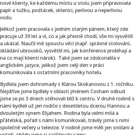
nové klienty, ke každému místu u stolu jsem připravovala
papír a tužku, podtácek, sklenici, perlivou a neperlivou
vodu.
Jelikož jsem pracovala s jedním starým pánem, který zde
pracuje už 39 let a ví, co a jak přesně chodí, vše mi vysvětlil
a ukázal. Naučil mě spoustu věcí (např. správné stolování,
skládání ubrousků, vysvětlil mi, jak konference probíhají a
na co mají klienti nárok). Také jsem se zdokonalila v
anglickém jazyce, jelikož jsem celý den v práci
komunikovala s ostatními pracovníky hotelu.
Bydlela jsem dohromady s Klárou Skokanovou z 1. ročníku.
Nejdříve jsme bydlely v oblasti jménem Cosham odkud
jsme se po 3 dnech stěhovali blíž k centru. V druhé rodině s
námi bydleli už jen rodiče s desetiletou dcerou Hannou a
dvouletým synem Elijahem. Rodina byla velmi milá a
přátelská, pořád s námi komunikovali, trávily jsme s nimi
společně večery u televize. V rodině jsme měli jen snídani a
večeři, obědy jsme si zajišťovaly samy.