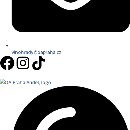
vinohrady@oapraha.cz