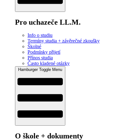
Pro uchazeče LL.M.
Info o studiu
Termíny studia + závěrečné zkoušky
Školné
Podmínky přijetí
Přínos studia
Často kladené otázky
Hamburger Toggle Menu
O škole + dokumenty