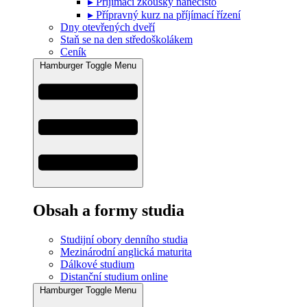
▸ Přijímací zkoušky nanečisto
▸ Přípravný kurz na příjímací řízení
Dny otevřených dveří
Staň se na den středoškolákem
Ceník
Hamburger Toggle Menu
Obsah a formy studia
Studijní obory denního studia
Mezinárodní anglická maturita
Dálkové studium
Distanční studium online
Hamburger Toggle Menu