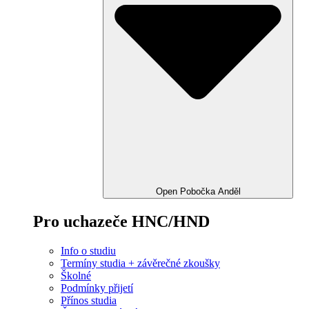
Open Pobočka Anděl
Pro uchazeče HNC/HND
Info o studiu
Termíny studia + závěrečné zkoušky
Školné
Podmínky přijetí
Přínos studia