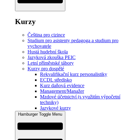
Kurzy
Čeština pro cizince
Studium pro asistenty pedagoga a studium pro
vychovatele
Hustá hudební škola
Jazyková zkouška PEIC
Letní příměstské tábory
Kurzy pro dospělé
Rekvalifikační kurz personalistiky
ECDL středisko
Kurz daňová evidence
Management/Manažer
Mzdové účetnictví (s využitím výpočetní
techniky)
Jazykové kurzy
Hamburger Toggle Menu