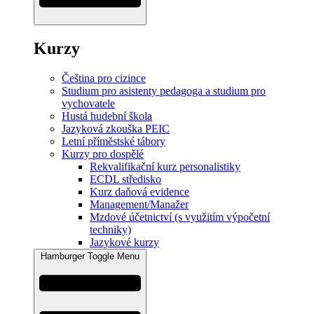
Kurzy
Čeština pro cizince
Studium pro asistenty pedagoga a studium pro
vychovatele
Hustá hudební škola
Jazyková zkouška PEIC
Letní příměstské tábory
Kurzy pro dospělé
Rekvalifikační kurz personalistiky
ECDL středisko
Kurz daňová evidence
Management/Manažer
Mzdové účetnictví (s využitím výpočetní
techniky)
Jazykové kurzy
Hamburger Toggle Menu